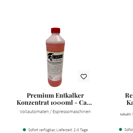
Premium Entkalker
Re
Konzentrat 1000ml - Caffe
K
Limes
Vollautomaten / Espressomaschinen
Inhalt:
Sofort
Sofort verfügbar, Lieferzeit: 2-3 Tage