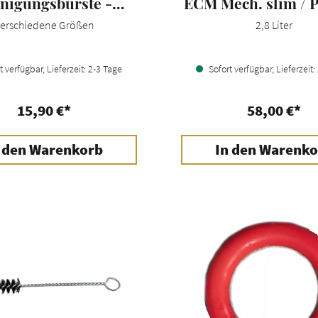
nigungsbürste -
ECM Mech. slim / P
JoeFrex
Pro 300-600 / Dr
erschiedene Größen
2,8 Liter
Ride / Jump
 verfügbar, Lieferzeit: 2-3 Tage
Sofort verfügbar, Lieferzeit:
15,90 €*
58,00 €*
 den Warenkorb
In den Warenko