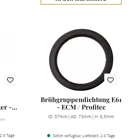
Brühgruppendichtung E61
er -
- ECM / Profitec
en
ID: 57mm | AD: 73mm | H: 8,5mm
iter)
 2-3 Tage
Sofort verfügbar, Lieferzeit: 2-3 Tage