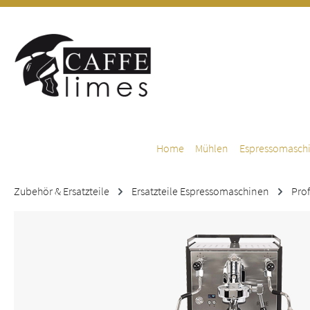
m Hauptinhalt springen
Zur Suche springen
Zur Hauptnavigation springen
Home
Mühlen
Espressomasch
Zubehör & Ersatzteile
Ersatzteile Espressomaschinen
Prof