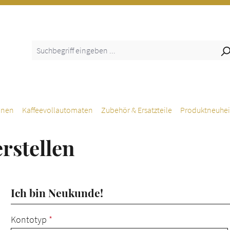
inen
Kaffeevollautomaten
Zubehör & Ersatzteile
Produktneuhei
rstellen
Ich bin Neukunde!
Persönliche Informationen
Kontotyp
*