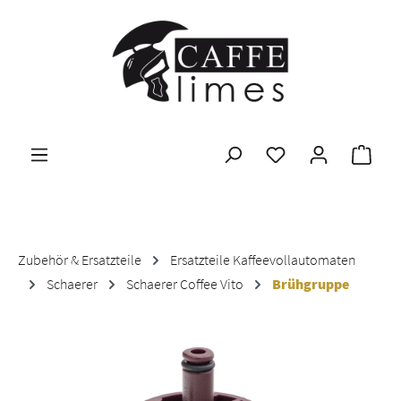
Zum Hauptinhalt springen
Ware
Zubehör & Ersatzteile
Ersatzteile Kaffeevollautomaten
Schaerer
Schaerer Coffee Vito
Brühgruppe
Bildergalerie überspringen