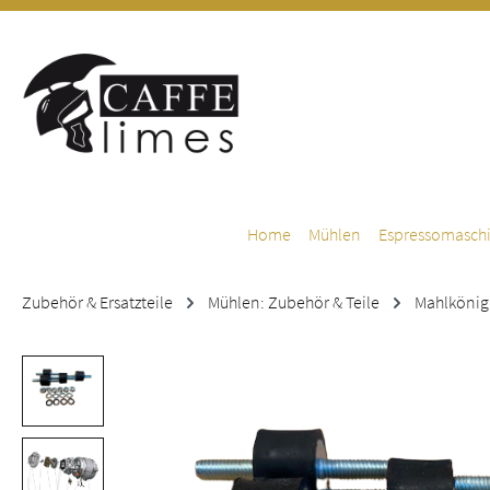
m Hauptinhalt springen
Zur Suche springen
Zur Hauptnavigation springen
Home
Mühlen
Espressomasch
Zubehör & Ersatzteile
Mühlen: Zubehör & Teile
Mahlkönig
Bildergalerie überspringen