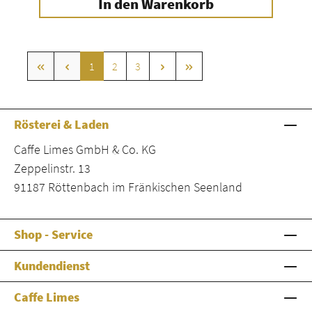
In den Warenkorb
Seite
Seite
Seite
1
2
3
Rösterei & Laden
Caffe Limes GmbH & Co. KG
Zeppelinstr. 13
91187 Röttenbach im Fränkischen Seenland
Shop - Service
Kundendienst
Caffe Limes