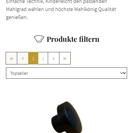
Einfache Technik, Kinderleicht den passenden
Mahlgrad wählen und höchste Mahlkönig Qualität
genießen.
Produkte filtern
Seite
Seite
1
2