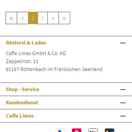
Seite
Seite
1
2
Rösterei & Laden
Caffe Limes GmbH & Co. KG
Zeppelinstr. 13
91187 Röttenbach im Fränkischen Seenland
Shop - Service
Kundendienst
Caffe Limes