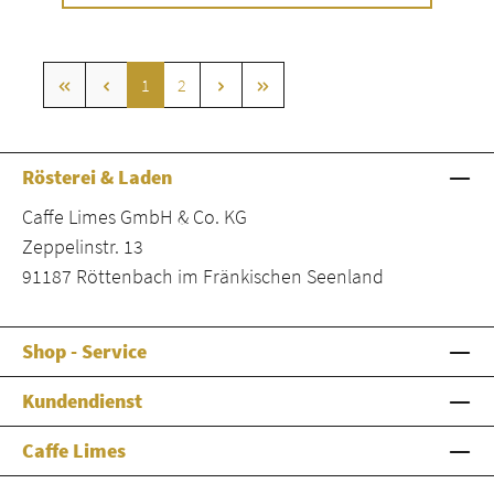
Seite
Seite
1
2
Rösterei & Laden
Caffe Limes GmbH & Co. KG
Zeppelinstr. 13
91187 Röttenbach im Fränkischen Seenland
Shop - Service
Kundendienst
Caffe Limes