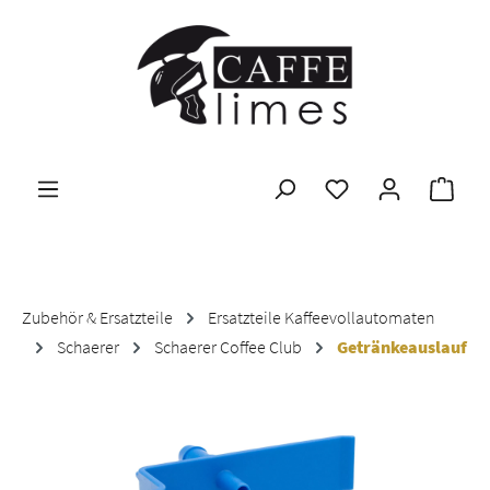
Zum Hauptinhalt springen
Ware
Zubehör & Ersatzteile
Ersatzteile Kaffeevollautomaten
Schaerer
Schaerer Coffee Club
Getränkeauslauf
Bildergalerie überspringen