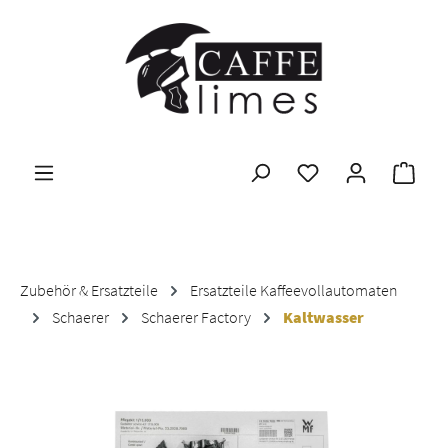
Zum Hauptinhalt springen
Ware
Zubehör & Ersatzteile
Ersatzteile Kaffeevollautomaten
Schaerer
Schaerer Factory
Kaltwasser
Bildergalerie überspringen