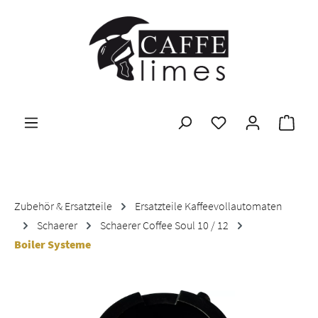
Zum Hauptinhalt springen
Ware
Zubehör & Ersatzteile
Ersatzteile Kaffeevollautomaten
Schaerer
Schaerer Coffee Soul 10 / 12
Boiler Systeme
Bildergalerie überspringen