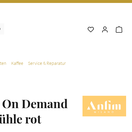
War
ten
Kaffee
Service & Reparatur
t On Demand
hle rot