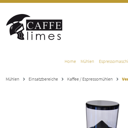
m Hauptinhalt springen
Zur Suche springen
Zur Hauptnavigation springen
Home
Mühlen
Espressomasch
Mühlen
Einsatzbereiche
Kaffee / Espressomühlen
Ve
Bildergalerie überspringen