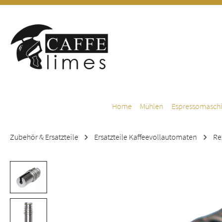
m Hauptinhalt springen
Zur Suche springen
Zur Hauptnavigation springen
Home
Mühlen
Espressomasch
Zubehör & Ersatzteile
Ersatzteile Kaffeevollautomaten
Re
Bildergalerie überspringen