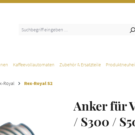
inen
Kaffeevollautomaten
Zubehör & Ersatzteile
Produktneuhei
x-Royal
Rex-Royal S2
Anker für V
/ S300 / S