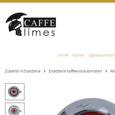
m Hauptinhalt springen
Zur Suche springen
Zur Hauptnavigation springen
Home
Mühlen
Espressomasch
Zubehör & Ersatzteile
Ersatzteile Kaffeevollautomaten
Re
Bildergalerie überspringen