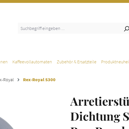
inen
Kaffeevollautomaten
Zubehör & Ersatzteile
Produktneuhei
x-Royal
Rex-Royal S300
Arretierst
Dichtung S