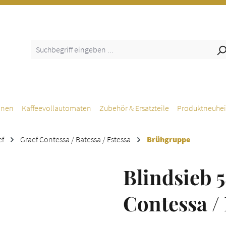
inen
Kaffeevollautomaten
Zubehör & Ersatzteile
Produktneuhei
ef
Graef Contessa / Batessa / Estessa
Brühgruppe
Blindsieb 
Contessa / 