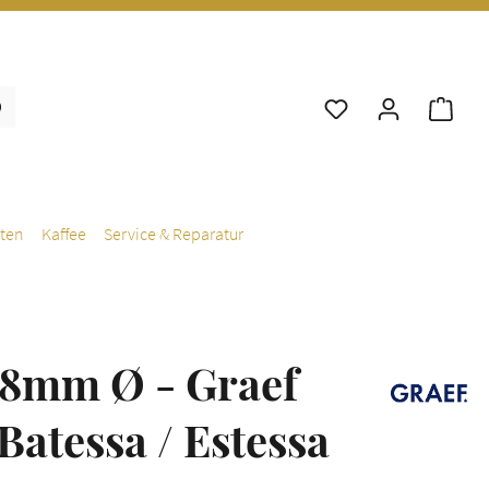
War
ten
Kaffee
Service & Reparatur
58mm Ø - Graef
Batessa / Estessa