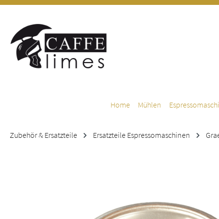
m Hauptinhalt springen
Zur Suche springen
Zur Hauptnavigation springen
Home
Mühlen
Espressomasch
Zubehör & Ersatzteile
Ersatzteile Espressomaschinen
Gra
Bildergalerie überspringen