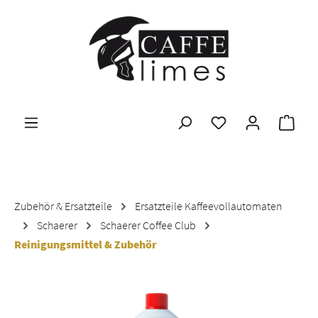
Zum Hauptinhalt springen
Ware
Zubehör & Ersatzteile
Ersatzteile Kaffeevollautomaten
Schaerer
Schaerer Coffee Club
Reinigungsmittel & Zubehör
Bildergalerie überspringen