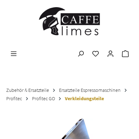
Zum Hauptinhalt springen
Ware
Zubehör & Ersatzteile
Ersatzteile Espressomaschinen
Profitec
Profitec GO
Verkleidungsteile
Bildergalerie überspringen