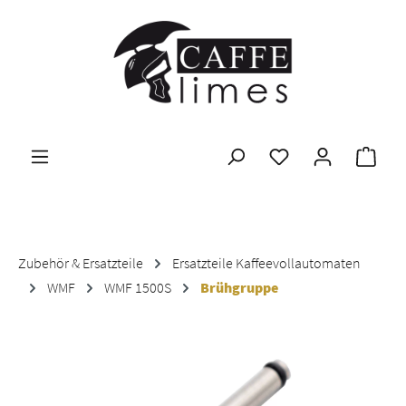
Zum Hauptinhalt springen
Ware
Zubehör & Ersatzteile
Ersatzteile Kaffeevollautomaten
WMF
WMF 1500S
Brühgruppe
Bildergalerie überspringen