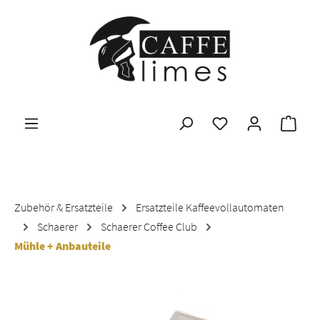
Zum Hauptinhalt springen
Ware
Zubehör & Ersatzteile
Ersatzteile Kaffeevollautomaten
Schaerer
Schaerer Coffee Club
Mühle + Anbauteile
Bildergalerie überspringen