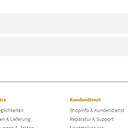
ice
Kundendienst
lichkeiten
Shopinfo & Kundendienst
en & Lieferung
Reparatur & Support
ungen & -fristen
Ersatzteilservice