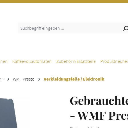
inen
Kaffeevollautomaten
Zubehör & Ersatzteile
Produktneuhei
MF
WMF Presto
Verkleidungsteile / Elektronik
Gebraucht
- WMF Pre