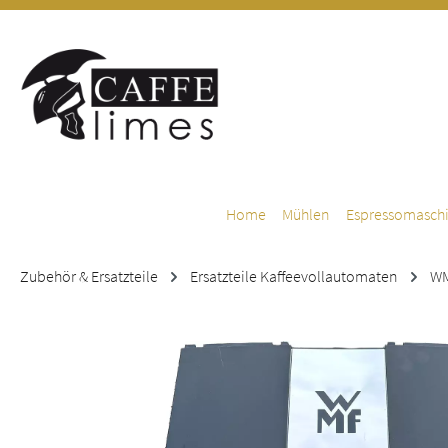
m Hauptinhalt springen
Zur Suche springen
Zur Hauptnavigation springen
Home
Mühlen
Espressomasch
Zubehör & Ersatzteile
Ersatzteile Kaffeevollautomaten
W
Bildergalerie überspringen