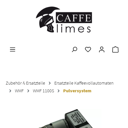
Zum Hauptinhalt springen
Ware
Zubehör & Ersatzteile
Ersatzteile Kaffeevollautomaten
WMF
WMF 1100S
Pulversystem
Bildergalerie überspringen