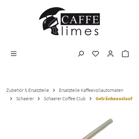
Zum Hauptinhalt springen
Ware
Zubehör & Ersatzteile
Ersatzteile Kaffeevollautomaten
Schaerer
Schaerer Coffee Club
Getränkeauslauf
Bildergalerie überspringen