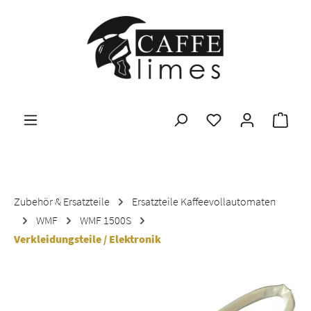
Zum Hauptinhalt springen
Ware
Zubehör & Ersatzteile
Ersatzteile Kaffeevollautomaten
WMF
WMF 1500S
Verkleidungsteile / Elektronik
Bildergalerie überspringen