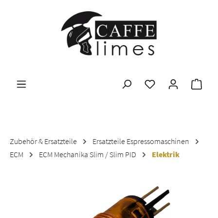
Zum Hauptinhalt springen
Ware
Zubehör & Ersatzteile
Ersatzteile Espressomaschinen
ECM
ECM Mechanika Slim / Slim PID
Elektrik
Bildergalerie überspringen