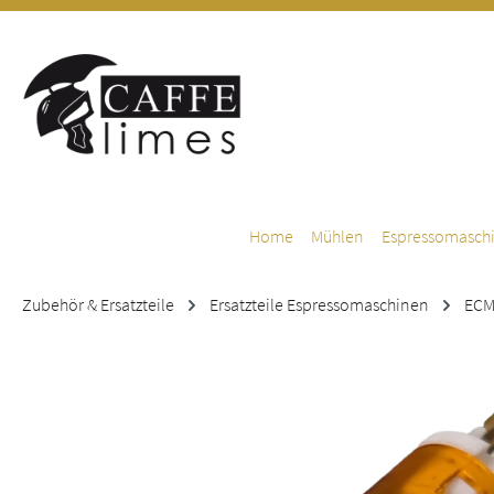
m Hauptinhalt springen
Zur Suche springen
Zur Hauptnavigation springen
Home
Mühlen
Espressomasch
Zubehör & Ersatzteile
Ersatzteile Espressomaschinen
EC
Bildergalerie überspringen