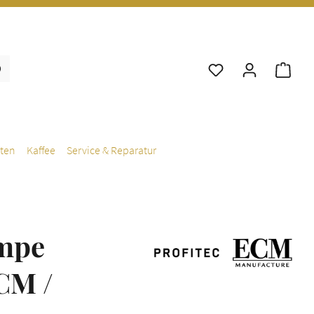
War
ten
Kaffee
Service & Reparatur
ampe
CM /