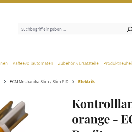
inen
Kaffeevollautomaten
Zubehör & Ersatzteile
Produktneuhei
M
ECM Mechanika Slim / Slim PID
Elektrik
Kontrolll
orange - E