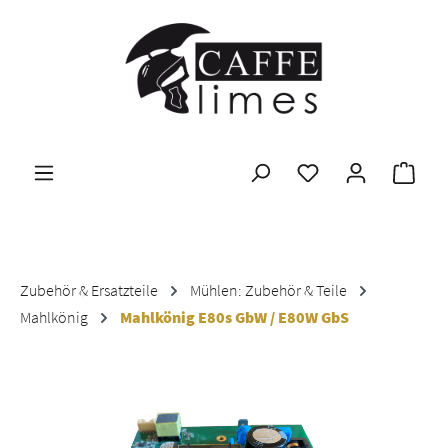
Zum Hauptinhalt springen
Ware
Zubehör & Ersatzteile
Mühlen: Zubehör & Teile
Mahlkönig
Mahlkönig E80s GbW / E80W GbS
Bildergalerie überspringen