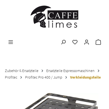
Zum Hauptinhalt springen
Ware
Zubehör & Ersatzteile
Ersatzteile Espressomaschinen
Profitec
Profitec Pro 400 / Jump
Verkleidungsteile
Bildergalerie überspringen