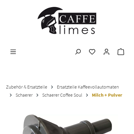
Zum Hauptinhalt springen
Ware
Zubehör & Ersatzteile
Ersatzteile Kaffeevollautomaten
Schaerer
Schaerer Coffee Soul
Milch + Pulver
Bildergalerie überspringen