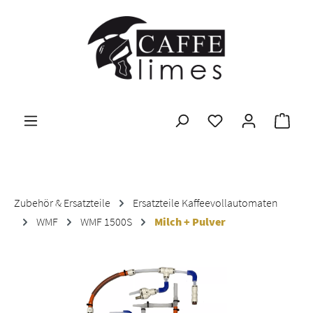
Zum Hauptinhalt springen
Ware
Zubehör & Ersatzteile
Ersatzteile Kaffeevollautomaten
WMF
WMF 1500S
Milch + Pulver
Bildergalerie überspringen