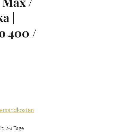
 Max /
a |
o 400 /
 Versandkosten
it: 2-3 Tage