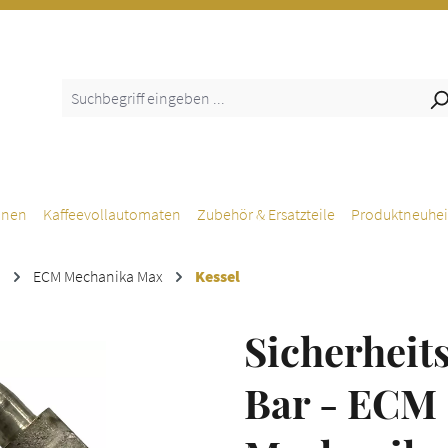
inen
Kaffeevollautomaten
Zubehör & Ersatzteile
Produktneuhei
M
ECM Mechanika Max
Kessel
Sicherheits
Bar - ECM