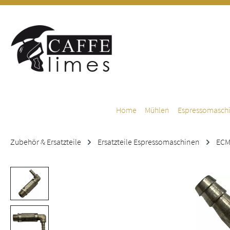
m Hauptinhalt springen
Zur Suche springen
Zur Hauptnavigation springen
Home
Mühlen
Espressomasch
Zubehör & Ersatzteile
Ersatzteile Espressomaschinen
EC
Bildergalerie überspringen