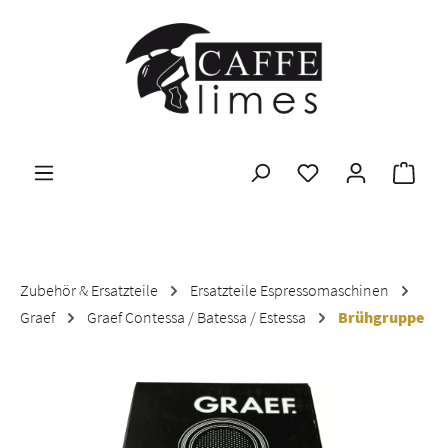
Zum Hauptinhalt springen
Ware
Zubehör & Ersatzteile
Ersatzteile Espressomaschinen
Graef
Graef Contessa / Batessa / Estessa
Brühgruppe
Bildergalerie überspringen