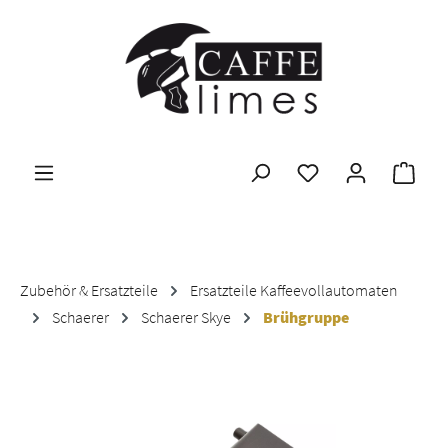
Zum Hauptinhalt springen
Ware
Zubehör & Ersatzteile
Ersatzteile Kaffeevollautomaten
Schaerer
Schaerer Skye
Brühgruppe
Bildergalerie überspringen