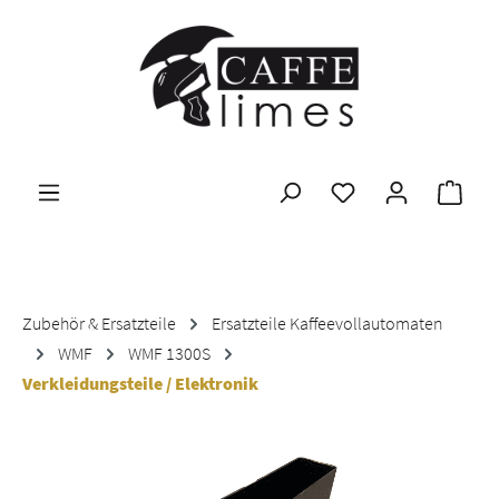
Zum Hauptinhalt springen
Ware
Zubehör & Ersatzteile
Ersatzteile Kaffeevollautomaten
WMF
WMF 1300S
Verkleidungsteile / Elektronik
Bildergalerie überspringen