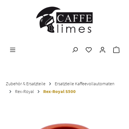
Zum Hauptinhalt springen
Ware
Zubehör & Ersatzteile
Ersatzteile Kaffeevollautomaten
Rex-Royal
Rex-Royal S500
Bildergalerie überspringen