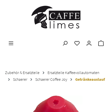
Zum Hauptinhalt springen
Ware
Zubehör & Ersatzteile
Ersatzteile Kaffeevollautomaten
Schaerer
Schaerer Coffee Joy
Getränkeauslauf
Bildergalerie überspringen