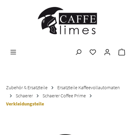
Zum Hauptinhalt springen
Ware
Zubehör & Ersatzteile
Ersatzteile Kaffeevollautomaten
Schaerer
Schaerer Coffee Prime
Verkleidungsteile
Bildergalerie überspringen