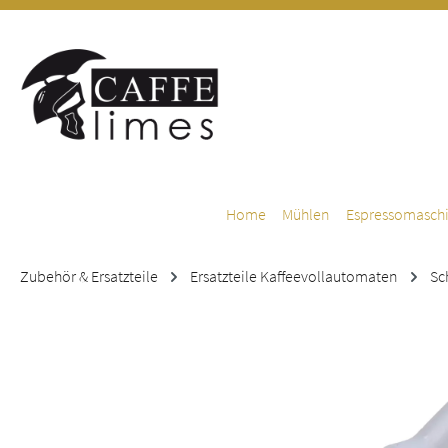
m Hauptinhalt springen
Zur Suche springen
Zur Hauptnavigation springen
Home
Mühlen
Espressomasch
Zubehör & Ersatzteile
Ersatzteile Kaffeevollautomaten
Sc
Bildergalerie überspringen