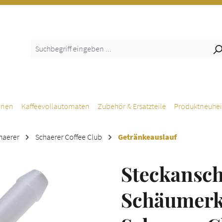
inen
Kaffeevollautomaten
Zubehör & Ersatzteile
Produktneuhei
haerer
Schaerer Coffee Club
Getränkeauslauf
Steckansc
Schäumerk