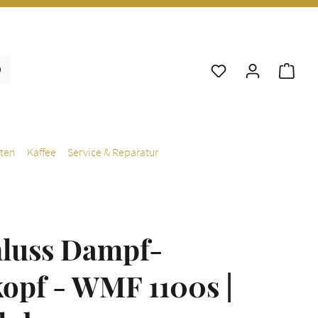
War
ten
Kaffee
Service & Reparatur
hluss Dampf-
opf - WMF 1100s |