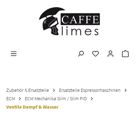
Zum Hauptinhalt springen
Ware
Zubehör & Ersatzteile
Ersatzteile Espressomaschinen
ECM
ECM Mechanika Slim / Slim PID
Ventile Dampf & Wasser