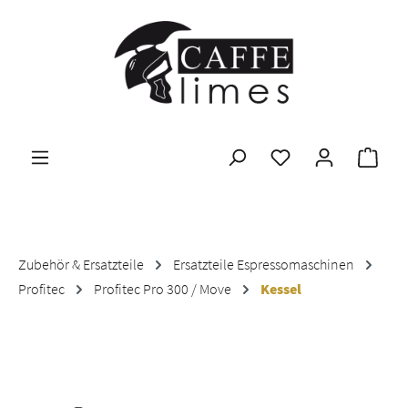
Zum Hauptinhalt springen
Ware
Zubehör & Ersatzteile
Ersatzteile Espressomaschinen
Profitec
Profitec Pro 300 / Move
Kessel