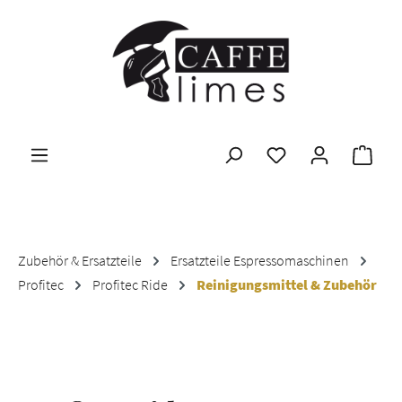
Zum Hauptinhalt springen
Ware
Zubehör & Ersatzteile
Ersatzteile Espressomaschinen
Profitec
Profitec Ride
Reinigungsmittel & Zubehör