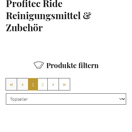
Profitec Ride
Reinigungsmittel &
Zubehör
Produkte filtern
Seite
Seite
1
2