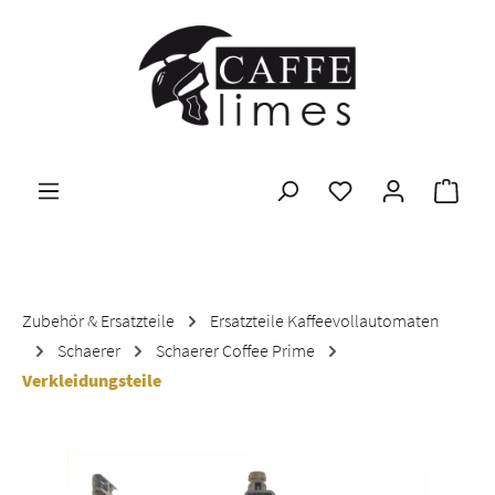
Zum Hauptinhalt springen
Ware
Zubehör & Ersatzteile
Ersatzteile Kaffeevollautomaten
Schaerer
Schaerer Coffee Prime
Verkleidungsteile
Bildergalerie überspringen