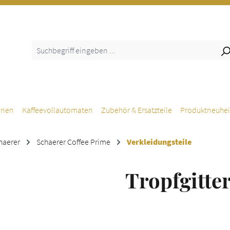
inen
Kaffeevollautomaten
Zubehör & Ersatzteile
Produktneuhei
haerer
Schaerer Coffee Prime
Verkleidungsteile
Tropfgitte