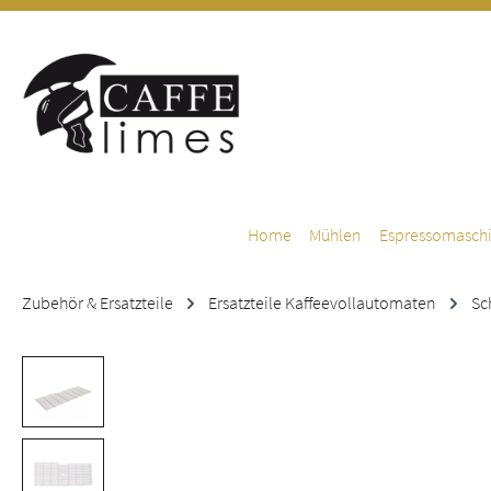
m Hauptinhalt springen
Zur Suche springen
Zur Hauptnavigation springen
Home
Mühlen
Espressomasch
Zubehör & Ersatzteile
Ersatzteile Kaffeevollautomaten
Sc
Bildergalerie überspringen