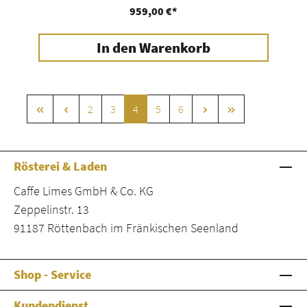
959,00 €*
In den Warenkorb
Seite
Seite
Seite
Seite
Seite
2
3
4
5
6
Rösterei & Laden
Caffe Limes GmbH & Co. KG
Zeppelinstr. 13
91187 Röttenbach im Fränkischen Seenland
Shop - Service
Kundendienst